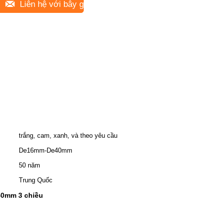
Liên hệ với bây giờ
trắng, cam, xanh, và theo yêu cầu
De16mm-De40mm
50 năm
Trung Quốc
40mm 3 chiều