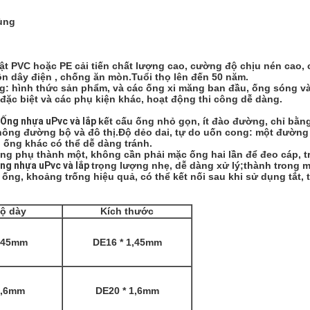
rùng
ật PVC hoặc PE cải tiến chất lượng cao, cường độ chịu nén cao
ồn dây điện , chống ăn mòn.Tuổi thọ lên đến 50 năm.
g: hình thức sản phẩm, và các ống xi măng ban đầu, ống sóng và 
đặc biệt và các phụ kiện khác, hoạt động thi công dễ dàng.
Ống nhựa uPvc và lắp 
kết cấu ống nhỏ gọn, ít đào đường, chỉ bằng
ng đường bộ và đô thị.Độ dẻo dai, tự do uốn cong: một đường ốn
ống khác có thể dễ dàng tránh.
à ống phụ thành một, không cần phải mặc ống hai lần để đeo cáp,
ng nhựa uPvc và lắp 
trọng lượng nhẹ, dễ dàng xử lý;thành trong mị
ống, khoảng trống hiệu quả, có thể kết nối sau khi sử dụng tắt, ti
ộ dày
Kích thước
,45mm
DE16 * 1,45mm
1,6mm
DE20 * 1,6mm