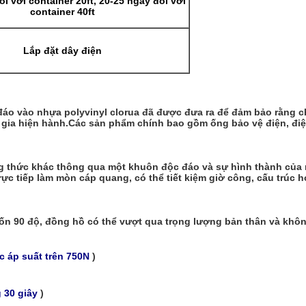
i với container 20ft, 20-25 ngày đối với
container 40ft
Lắp đặt dây điện
áo vào nhựa polyvinyl clorua đã được đưa ra để đảm bảo rằng c
gia hiện hành.Các sản phẩm chính bao gồm ống bảo vệ điện, điện
ng thức khác thông qua một khuôn độc đáo và sự hình thành của m
c tiếp làm mòn cáp quang, có thể tiết kiệm giờ công, cấu trúc hợp 
uốn 90 độ, đồng hồ có thể vượt qua trọng lượng bản thân và khôn
c áp suất trên 750N
)
 30 giây
)