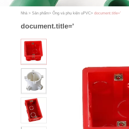
Nhà
>
Sản phẩm
>
Ống và phụ kiện uPVC
>
document.title='
document.title='