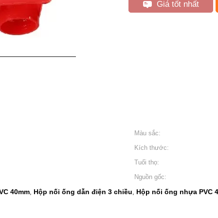
Giá tốt nhất
Màu sắc:
Kích thước:
Tuổi thọ:
Nguồn gốc:
PVC 40mm
Hộp nối ống dẫn điện 3 chiều
Hộp nối ống nhựa PVC 
,
,