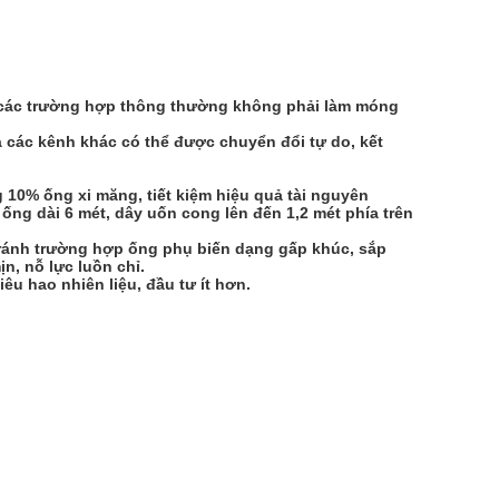
, các trường hợp thông thường không phải làm móng 
các kênh khác có thể được chuyển đổi tự do, kết 
 10% ống xi măng, tiết kiệm hiệu quả tài nguyên 
g dài 6 mét, dây uốn cong lên đến 1,2 mét phía trên 
 tránh trường hợp ống phụ biến dạng gấp khúc, sắp 
n, nỗ lực luồn chỉ.
êu hao nhiên liệu, đầu tư ít hơn.