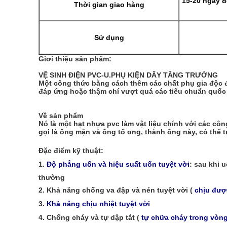
15-20 ngày đố
Thời gian giao hàng
Sử dụng
Giơi thiệu sản phẩm:
VỆ SINH ĐIỆN PVC-U.PHỤ KIỆN DÂY TĂNG TRƯỞNG
Một công thức bằng cách thêm các chất phụ gia độc đ
đáp ứng hoặc thậm chí vượt quá các tiêu chuẩn quốc 
Về sản phẩm
Nó là một hạt nhựa pvc làm vật liệu chính với các cô
gọi là ống mận và ống tổ ong, thành ống này, có thể trự
Đặc điểm kỹ thuật:
1.
Độ phẳng uốn và hiệu suất uốn tuyệt vời
: sau khi 
thường
2. Khả năng chống va đập và nén tuyệt vời (
chịu đượ
3.
Khả năng chịu nhiệt tuyệt vời
4. Chống cháy và tự dập tắt (
tự chữa cháy trong vòng