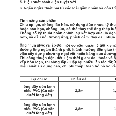
5. Hiệu suất cách điện tuyệt vời
6. Ngăn ngừa thiệt hại từ các loài gặm nhấm và côn t
Tính năng sản phẩm
Chịu áp lực, chống lão hóa: sử dụng đùn nhựa kỹ thu
hoặc bao bọc, chống lún, có thể thay thế ống thép lu
Thông số kỹ thuật hoàn chỉnh, sự kết hợp của đa dạn
hợp, và đầu nối tương ứng, phích cắm, dây đai, nhựa 
Ống nhựa uPvc và lắp 
Đổi mới cơ cấu, quản lý tiết kiệm:
đường ống ngầm thành phố, ít ảnh hưởng đến giao thô
việc xây dựng chướng ngại vật hoặc băng qua đường 
Thi công thuận tiện, tiết kiệm thời gian: áo khoác v
xếp hỗn loạn, thi công lặp đi lặp lại nhiều lần rắc rối;
Ố
Hiệu suất sử dụng cao, chi phí thấp: toàn bộ bộ vỏ và 
Sự chỉ rõ
Chiều dài
Đ
ống dây uốn lạnh
siêu PVC (Có sẵn
3,8m
1
dưới lòng đất)
ống dây uốn lạnh
siêu PVC (Có sẵn
3,8m
dưới lòng đất)